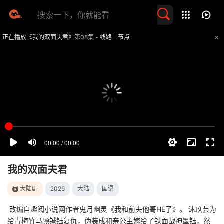
留言求片
正在播放《我的双面夫君》第08集 - 线路二节点
提醒
不要轻易相信视频中的任何广告，谨防上当受骗
技巧
如遇视频无法播放或加载速度慢，可尝试切换播放线路
我的双面夫君
大陆剧
2026
大陆
国语
改编自趣阅小说网作者鬼月幽灵《我和前夫他哥HE了》。 沐玖芸为
给青梅竹马顾铖钰复仇，伪装成和亲公主嫁给了铁面战神墨钰，然