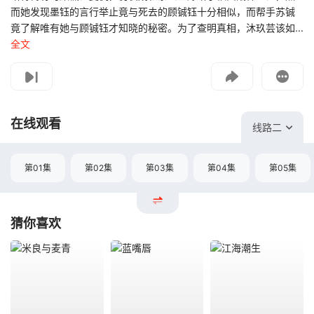
而她发现墨钰的言行举止竟与死去的顾铖钰十分相似，而帮手苏铖
竟了解唯有她与顾铖钰才知晓的秘密。为了查明真相，沐玖芸该如...
全文
影片报错
如遇无法播放请提交给我们
在线观看
线路二
第01集
第02集
第03集
第04集
第05集
猜你喜欢