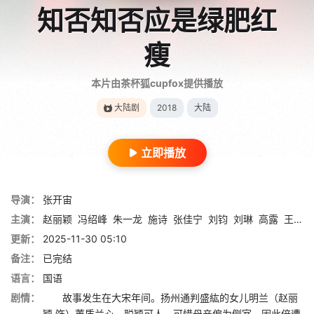
知否知否应是绿肥红
瘦
本片由茶杯狐cupfox提供播放
大陆剧
2018
大陆
立即播放
导演：
张开宙
主演：
赵丽颖
冯绍峰
朱一龙
施诗
张佳宁
刘钧
刘琳
高露
王仁君
更新：
2025-11-30 05:10
备注：
已完结
语言：
国语
剧情：
故事发生在大宋年间。扬州通判盛紘的女儿明兰（赵丽
颖 饰）蕙质兰心，聪颖可人，可惜母亲偏为侧室，因此倍遭