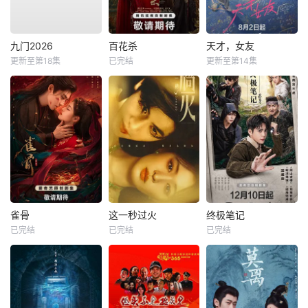
九门2026
百花杀
天才，女友
更新至第18集
已完结
更新至第14集
雀骨
这一秒过火
终极笔记
已完结
已完结
已完结