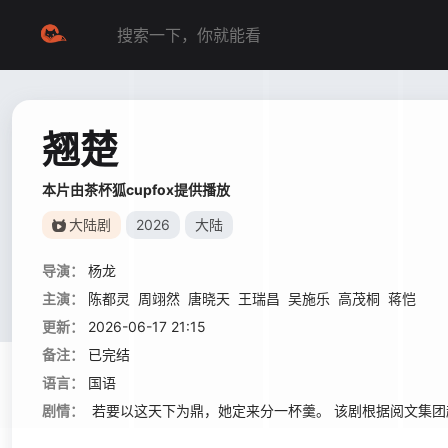
翘楚
本片由茶杯狐cupfox提供播放
大陆剧
2026
大陆
导演：
杨龙
主演：
陈都灵
周翊然
唐晓天
王瑞昌
吴施乐
高茂桐
蒋恺
更新：
2026-06-17 21:15
备注：
已完结
语言：
国语
剧情：
若要以这天下为鼎，她定来分一杯羹。 该剧根据阅文集