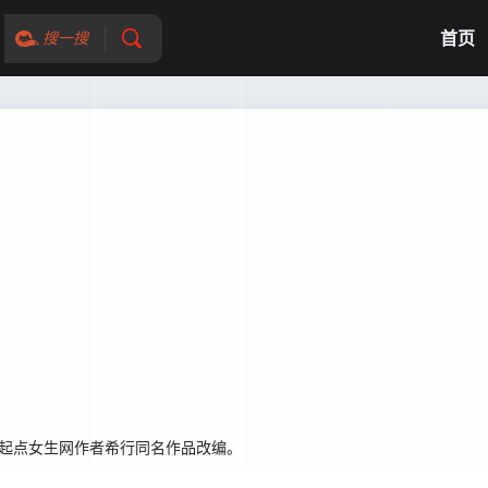
首页
搜一搜
团起点女生网作者希行同名作品改编。