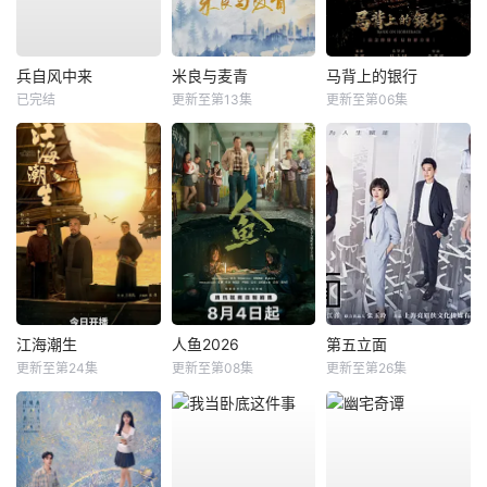
兵自风中来
米良与麦青
马背上的银行
已完结
更新至第13集
更新至第06集
江海潮生
人鱼2026
第五立面
更新至第24集
更新至第08集
更新至第26集