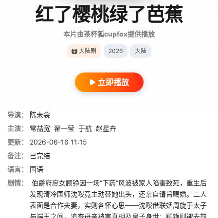
红了樱桃绿了芭蕉
本片由茶杯狐cupfox提供播放
大陆剧
2026
大陆
立即播放
导演：
陈未衾
主演：
常喆宽
翟一莹
于航
赵星卉
更新：
2026-06-16 11:15
备注：
已完结
语言：
国语
剧情：
伯爵府庶女顾铮因一场“下药”风波被家人陷害致死，重生后
发现清冷国师沈暥竟主动替她出头，还亲自请旨赐婚。二人
表面是合作夫妻，实则各怀心思——沈暥借联姻周旋于太子
与端王之间，追查母亲被害真相及皇子身世；顾铮则褪去前