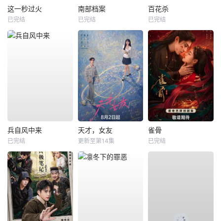
这一秒过火
南部档案
百花杀
已完结
已完结
已完结
兵自风中来
天才，女友
雀骨
已完结
更新至第14集
已完结